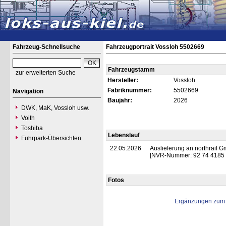
Fahrzeug-Schnellsuche
Fahrzeugportrait Vossloh 5502669
Fahrzeugstamm
zur erweiterten Suche
Hersteller:
Vossloh
Fabriknummer:
5502669
Navigation
Baujahr:
2026
DWK, MaK, Vossloh usw.
Voith
Toshiba
Lebenslauf
Fuhrpark-Übersichten
22.05.2026
Auslieferung an northrail 
[NVR-Nummer: 92 74 4185 5
Fotos
Ergänzungen zum 