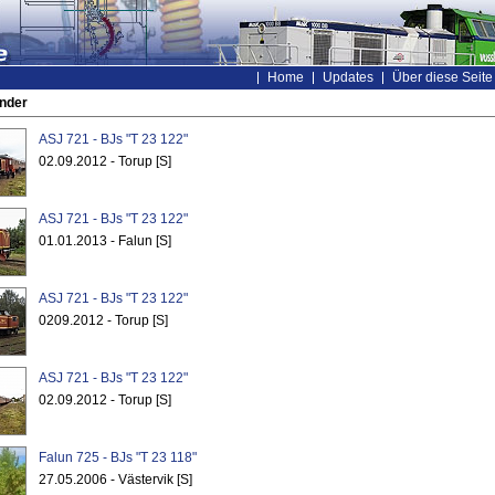
Home
Updates
Über diese Seite
nder
ASJ 721 - BJs "T 23 122"
02.09.2012 - Torup [S]
ASJ 721 - BJs "T 23 122"
01.01.2013 - Falun [S]
ASJ 721 - BJs "T 23 122"
0209.2012 - Torup [S]
ASJ 721 - BJs "T 23 122"
02.09.2012 - Torup [S]
Falun 725 - BJs "T 23 118"
27.05.2006 - Västervik [S]