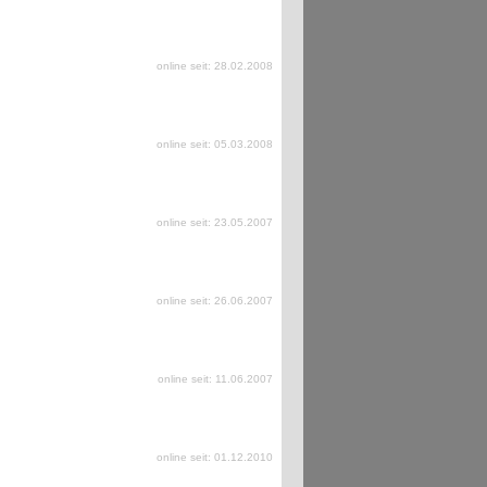
online seit: 28.02.2008
online seit: 05.03.2008
online seit: 23.05.2007
online seit: 26.06.2007
online seit: 11.06.2007
online seit: 01.12.2010