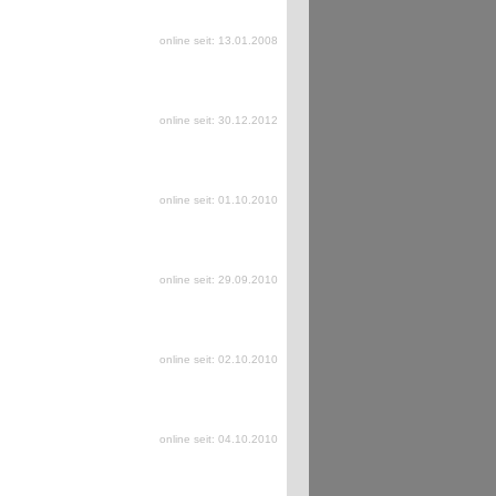
online seit: 13.01.2008
online seit: 30.12.2012
online seit: 01.10.2010
online seit: 29.09.2010
online seit: 02.10.2010
online seit: 04.10.2010