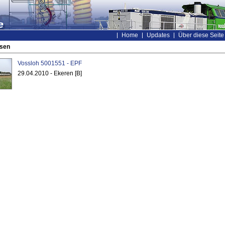
Home
Updates
Über diese Seite
ssen
Vossloh 5001551 - EPF
29.04.2010 - Ekeren [B]