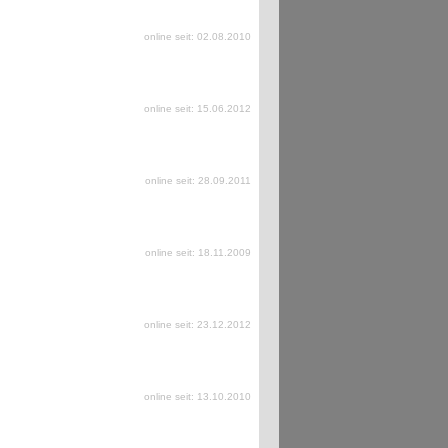
online seit: 02.08.2010
online seit: 15.06.2012
online seit: 28.09.2011
online seit: 18.11.2009
online seit: 23.12.2012
online seit: 13.10.2010