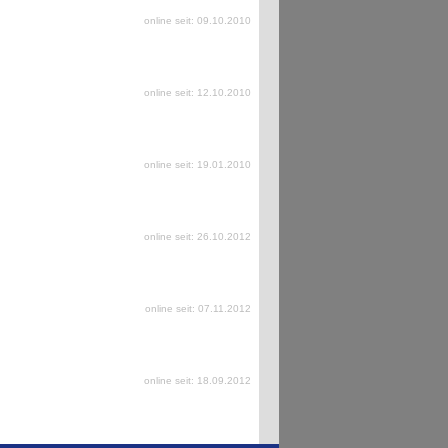
online seit: 09.10.2010
online seit: 12.10.2010
online seit: 19.01.2010
online seit: 26.10.2012
online seit: 07.11.2012
online seit: 18.09.2012