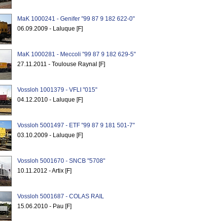
MaK 1000241 - Genifer "99 87 9 182 622-0"
06.09.2009 - Laluque [F]
MaK 1000281 - Meccoli "99 87 9 182 629-5"
27.11.2011 - Toulouse Raynal [F]
Vossloh 1001379 - VFLI "015"
04.12.2010 - Laluque [F]
Vossloh 5001497 - ETF "99 87 9 181 501-7"
03.10.2009 - Laluque [F]
Vossloh 5001670 - SNCB "5708"
10.11.2012 - Artix [F]
Vossloh 5001687 - COLAS RAIL
15.06.2010 - Pau [F]