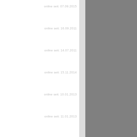
online seit: 07.09.2015
online seit: 16.09.2011
online seit: 14.07.2011
online seit: 15.11.2014
online seit: 10.01.2013
online seit: 11.01.2013