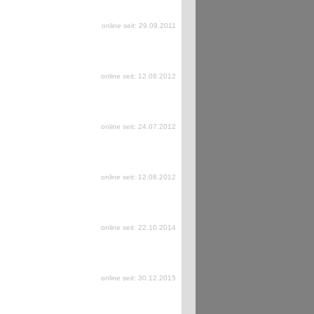
online seit: 29.09.2011
online seit: 12.08.2012
online seit: 24.07.2012
online seit: 12.08.2012
online seit: 22.10.2014
online seit: 30.12.2015