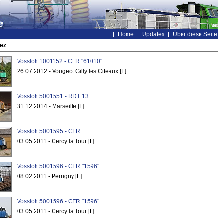
Home
Updates
Über diese Seite
sez
Vossloh 1001152 - CFR "61010"
26.07.2012 - Vougeot Gilly les Citeaux [F]
Vossloh 5001551 - RDT 13
31.12.2014 - Marseille [F]
Vossloh 5001595 - CFR
03.05.2011 - Cercy la Tour [F]
Vossloh 5001596 - CFR "1596"
08.02.2011 - Perrigny [F]
Vossloh 5001596 - CFR "1596"
03.05.2011 - Cercy la Tour [F]