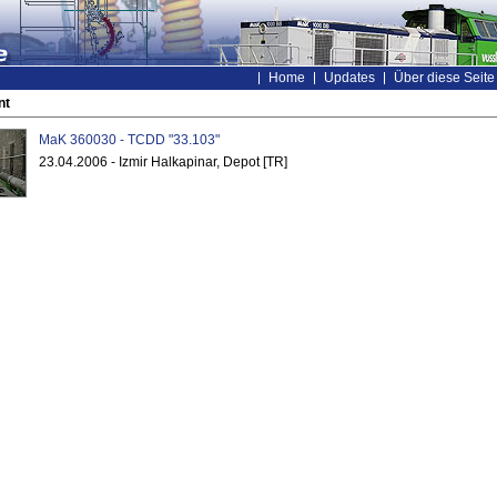
Home
Updates
Über diese Seite
nt
MaK 360030 - TCDD "33.103"
23.04.2006 - Izmir Halkapinar, Depot [TR]