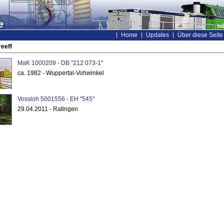
Home
Updates
Über diese Seite
reeff
MaK 1000209 - DB "212 073-1"
ca. 1982 - Wuppertal-Vohwinkel
Vossloh 5001556 - EH "545"
29.04.2011 - Ratingen