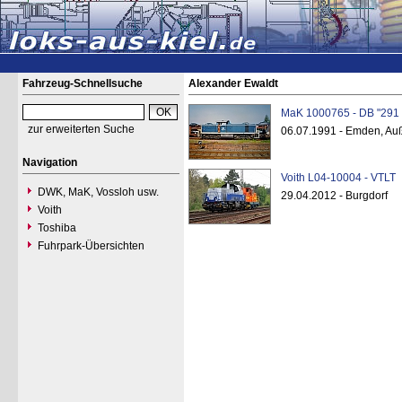
Fahrzeug-Schnellsuche
Alexander Ewaldt
MaK 1000765 - DB "291 
zur erweiterten Suche
06.07.1991 - Emden, Au
Navigation
Voith L04-10004 - VTLT
DWK, MaK, Vossloh usw.
29.04.2012 - Burgdorf
Voith
Toshiba
Fuhrpark-Übersichten