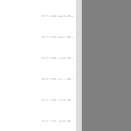
online seit: 21.05.2019
online seit: 25.04.2019
online seit: 31.05.2019
online seit: 23.12.2019
online seit: 05.01.2020
online seit: 04.01.2020