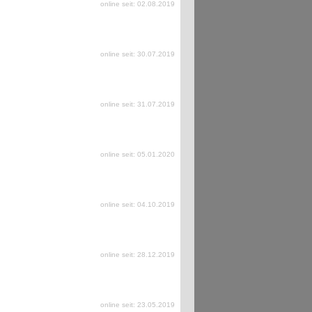
online seit: 02.08.2019
online seit: 30.07.2019
online seit: 31.07.2019
online seit: 05.01.2020
online seit: 04.10.2019
online seit: 28.12.2019
online seit: 23.05.2019