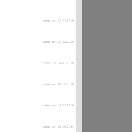
online seit: 27.04.2019
online seit: 31.12.2019
online seit: 14.11.2019
online seit: 01.05.2019
online seit: 17.04.2019
online seit: 23.09.2023