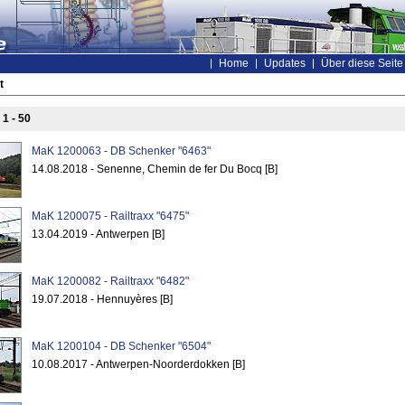
Home
Updates
Über diese Seite
t
s
1 - 50
MaK 1200063 - DB Schenker "6463"
14.08.2018 - Senenne, Chemin de fer Du Bocq [B]
MaK 1200075 - Railtraxx "6475"
13.04.2019 - Antwerpen [B]
MaK 1200082 - Railtraxx "6482"
19.07.2018 - Hennuyères [B]
MaK 1200104 - DB Schenker "6504"
10.08.2017 - Antwerpen-Noorderdokken [B]