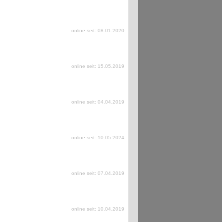
online seit: 08.01.2020
online seit: 15.05.2019
online seit: 04.04.2019
online seit: 10.05.2024
online seit: 07.04.2019
online seit: 10.04.2019