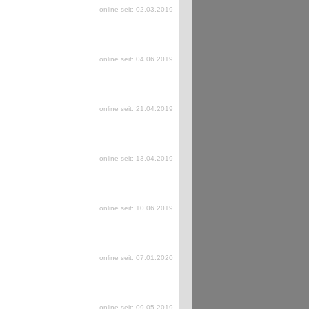
online seit: 02.03.2019
online seit: 04.06.2019
online seit: 21.04.2019
online seit: 13.04.2019
online seit: 10.06.2019
online seit: 07.01.2020
online seit: 09.05.2019