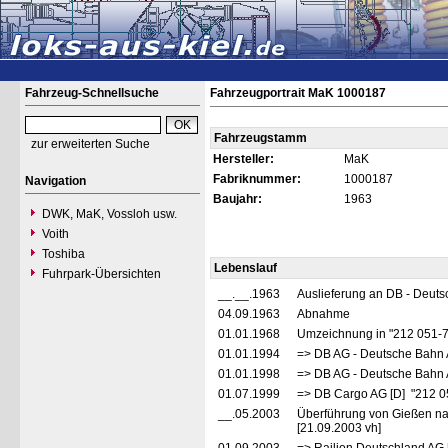
Fahrzeug-Schnellsuche
Fahrzeugportrait MaK 1000187
Fahrzeugstamm
zur erweiterten Suche
Hersteller:
MaK
Fabriknummer:
1000187
Navigation
Baujahr:
1963
DWK, MaK, Vossloh usw.
Voith
Toshiba
Lebenslauf
Fuhrpark-Übersichten
__.__.1963
Auslieferung an DB - Deut
04.09.1963
Abnahme
01.01.1968
Umzeichnung in "212 051-
01.01.1994
=> DB AG - Deutsche Bahn 
01.01.1998
=> DB AG - Deutsche Bahn 
01.07.1999
=> DB Cargo AG [D] "212 0
__.05.2003
Überführung von Gießen n
[21.09.2003 vh]