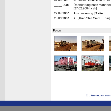
01.09.2003
=> Railion Deutschland AG 
__.__.200x
Überführung nach Mannhe
[27.02.2004 a vh]
22.04.2004
Ausmusterung [Gießen]
25.03.2004
++ [Theo Steil GmbH, Trier]
Fotos
Ergänzungen zum 