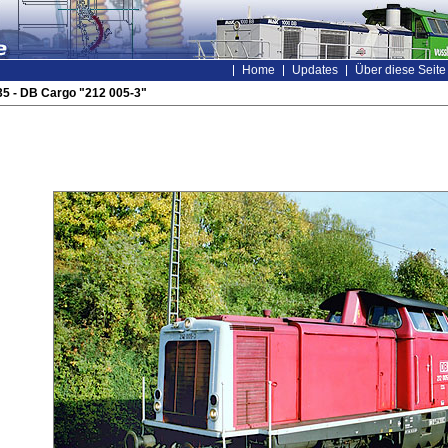
Home
Updates
Über diese Seite
5 - DB Cargo "212 005-3"