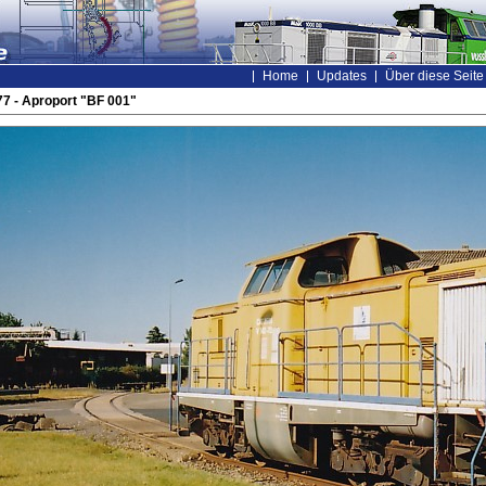
Home
Updates
Über diese Seite
7 - Aproport "BF 001"