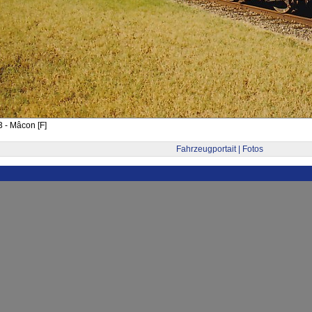
 - Mâcon [F]
Fahrzeugportait | Fotos