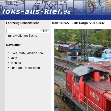
Fahrzeug-Schnellsuche
MaK 1000278 - DB Cargo "290 520-6"
zur erweiterten Suche
Navigation
DWK, MaK, Vossloh usw.
Voith
Toshiba
Fuhrpark-Übersichten