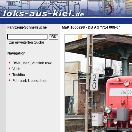
Fahrzeug-Schnellsuche
MaK 1000298 - DB AG "714 008-0"
zur erweiterten Suche
Navigation
DWK, MaK, Vossloh usw.
Voith
Toshiba
Fuhrpark-Übersichten