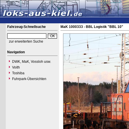
Fahrzeug-Schnellsuche
MaK 1000333 - BBL Logistik "BBL 10"
zur erweiterten Suche
Navigation
DWK, MaK, Vossloh usw.
Voith
Toshiba
Fuhrpark-Übersichten