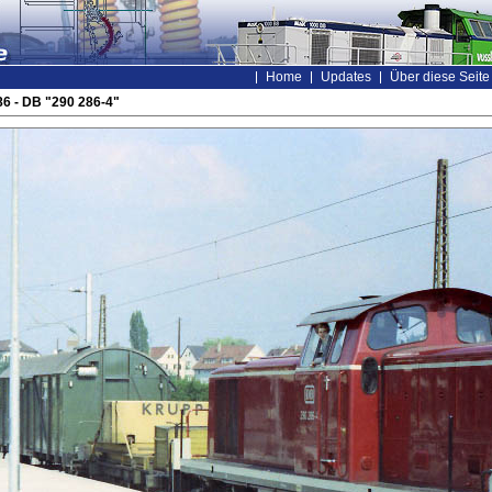
Home
Updates
Über diese Seite
6 - DB "290 286-4"