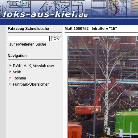
Fahrzeug-Schnellsuche
MaK 1000752 - InfraServ "15"
zur erweiterten Suche
Navigation
DWK, MaK, Vossloh usw.
Voith
Toshiba
Fuhrpark-Übersichten