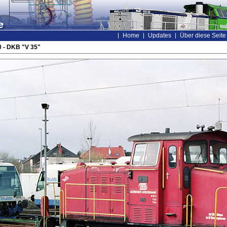
Home
Updates
Über diese Seite
 - DKB "V 35"