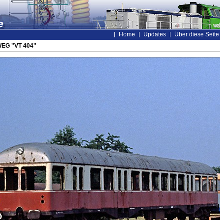
Home
Updates
Über diese Seite
WEG "VT 404"