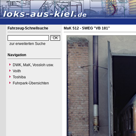
Fahrzeug-Schnellsuche
MaK 512 - SWEG "VB 181"
zur erweiterten Suche
Navigation
DWK, MaK, Vossloh usw.
Voith
Toshiba
Fuhrpark-Übersichten