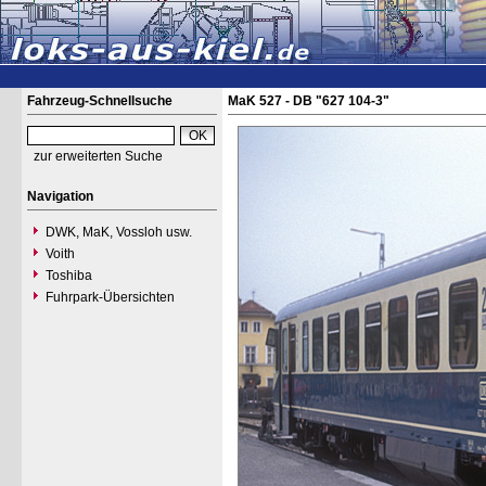
Fahrzeug-Schnellsuche
MaK 527 - DB "627 104-3"
zur erweiterten Suche
Navigation
DWK, MaK, Vossloh usw.
Voith
Toshiba
Fuhrpark-Übersichten