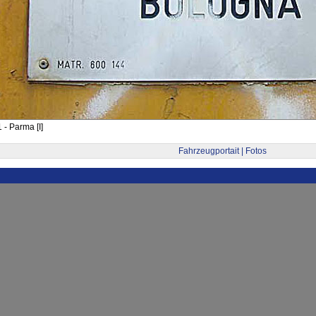
 - Parma [I]
Fahrzeugportait | Fotos