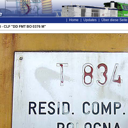
Home
Updates
Über diese Seite
 - CLF "DD FMT BO 0376 M"