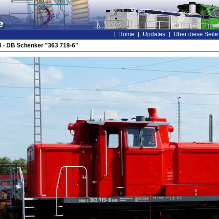
Home
Updates
Über diese Seite
 - DB Schenker "363 719-6"