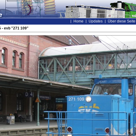
Home
Updates
Über diese Seite
 - evb "271 109"