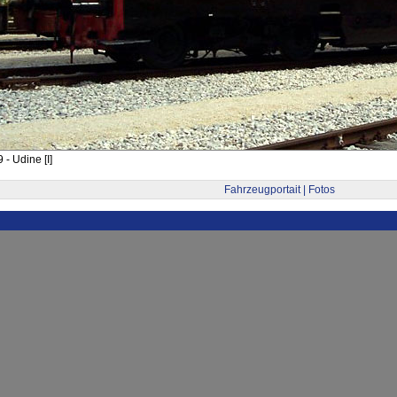
- Udine [I]
Fahrzeugportait | Fotos