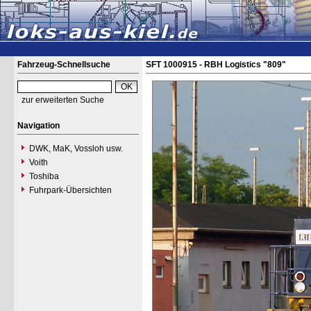
Fahrzeug-Schnellsuche
SFT 1000915 - RBH Logistics "809"
zur erweiterten Suche
Navigation
DWK, MaK, Vossloh usw.
Voith
Toshiba
Fuhrpark-Übersichten