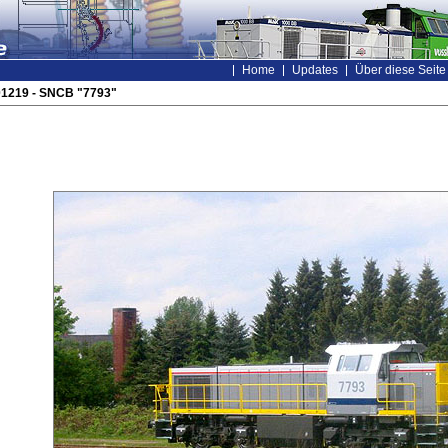
Home
Updates
Über diese Seite
01219 - SNCB "7793"