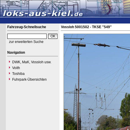
Fahrzeug-Schnellsuche
Vossloh 5001502 - TKSE "549"
zur erweiterten Suche
Navigation
DWK, MaK, Vossloh usw.
Voith
Toshiba
Fuhrpark-Übersichten