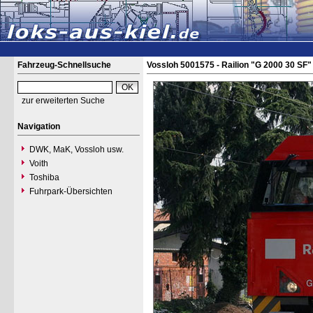
Fahrzeug-Schnellsuche
Vossloh 5001575 - Railion "G 2000 30 SF"
zur erweiterten Suche
Navigation
DWK, MaK, Vossloh usw.
Voith
Toshiba
Fuhrpark-Übersichten