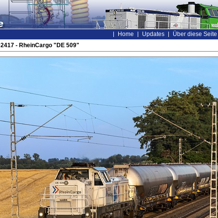
Home
Updates
Über diese Seite
02417 - RheinCargo "DE 509"