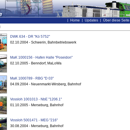
Home
Updates
Über diese Seite
d
DWK 634 - DR "Kö 5752"
02.10.2004 - Schwerin, Bahnbetriebswerk
MaK 1000156 - Hafen Halle "Poseidon"
02.10.2005 - Benndorf, MaLoWa
MaK 1000789 - RBG "D 03"
04.09.2004 - Neuenmarkt-Wirsberg, Bahnhof
Vossloh 1001013 - NbE "1206.1"
01.10.2005 - Merseburg, Bahnhof
Vossloh 5001471 - MEG "216"
30.08.2004 - Merseburg, Bahnhof