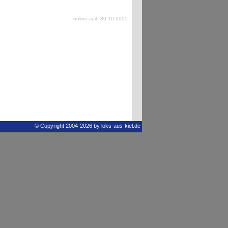
online seit: 30.10.2005
© Copyright 2004-2026 by loks-aus-kiel.de