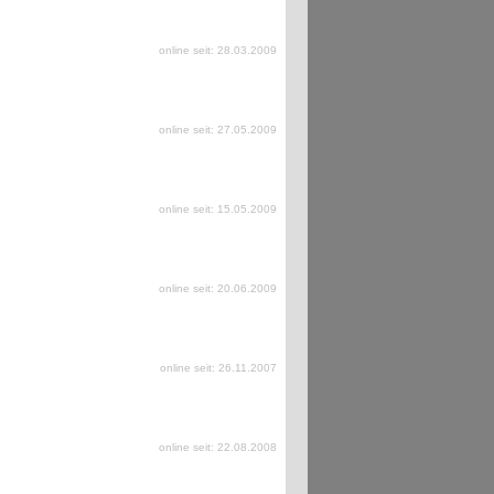
online seit: 28.03.2009
online seit: 27.05.2009
online seit: 15.05.2009
online seit: 20.06.2009
online seit: 26.11.2007
online seit: 22.08.2008