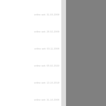
online seit: 31.03.2009
online seit: 26.02.2009
online seit: 03.11.2006
online seit: 05.02.2020
online seit: 13.10.2019
online seit: 31.10.2006