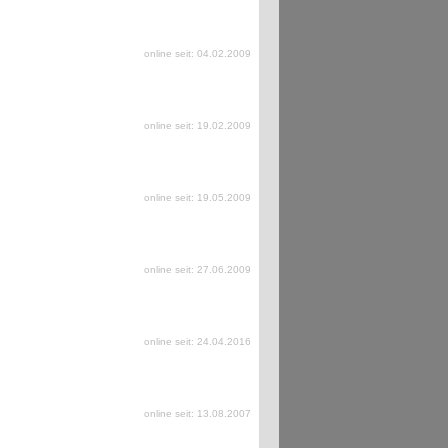
online seit: 04.02.2009
online seit: 19.02.2009
online seit: 19.05.2009
online seit: 27.06.2009
online seit: 24.04.2016
online seit: 13.08.2007