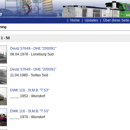
Home
Updates
Über diese Seite
ning
s
1 - 50
Deutz 57649 - OHE "200091"
08.04.1978 - Lüneburg Süd
Deutz 57649 - OHE "200091"
11.04.1980 - Soltau Süd
DWK 118 - St.M.B. "T 53"
__.__.1952 - Wunstorf
DWK 118 - St.M.B. "T 53"
__.__.1970 - Wunstorf