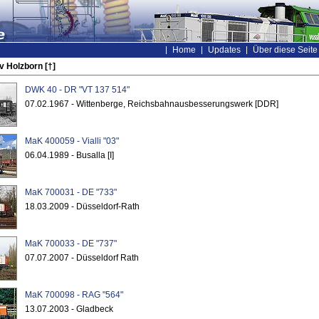
Home
Updates
Über diese Seite
v Holzborn [†]
DWK 40 - DR "VT 137 514"
07.02.1967 - Wittenberge, Reichsbahnausbesserungswerk [DDR]
MaK 400059 - Vialli "03"
06.04.1989 - Busalla [I]
MaK 700031 - DE "733"
18.03.2009 - Düsseldorf-Rath
MaK 700033 - DE "737"
07.07.2007 - Düsseldorf Rath
MaK 700098 - RAG "564"
13.07.2003 - Gladbeck