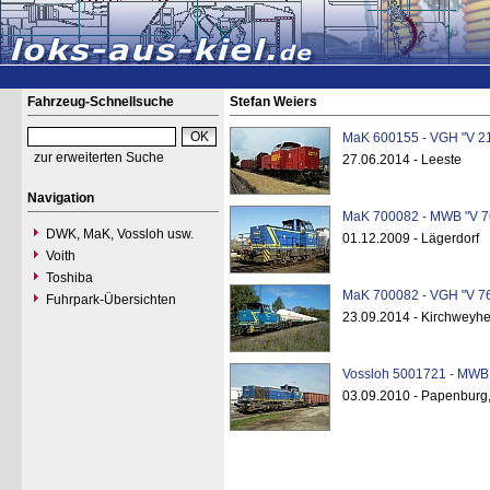
Fahrzeug-Schnellsuche
Stefan Weiers
MaK 600155 - VGH "V 2
zur erweiterten Suche
27.06.2014 - Leeste
Navigation
MaK 700082 - MWB "V 7
DWK, MaK, Vossloh usw.
01.12.2009 - Lägerdorf
Voith
Toshiba
MaK 700082 - VGH "V 7
Fuhrpark-Übersichten
23.09.2014 - Kirchweyh
Vossloh 5001721 - MWB 
03.09.2010 - Papenburg