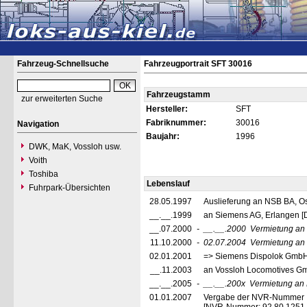
Fahrzeug-Schnellsuche
Fahrzeugportrait SFT 30016
Fahrzeugstamm
zur erweiterten Suche
Hersteller:
SFT
Fabriknummer:
30016
Navigation
Baujahr:
1996
DWK, MaK, Vossloh usw.
Voith
Toshiba
Lebenslauf
Fuhrpark-Übersichten
28.05.1997
Auslieferung an NSB BA, Os
__.__.1999
an Siemens AG, Erlangen 
__.07.2000
-
__.__.2000
Vermietung an
11.10.2000
-
02.07.2004
Vermietung an
02.01.2001
=> Siemens Dispolok GmbH
__.11.2003
an Vossloh Locomotives Gmb
__.__.2005
-
__.__.200x
Vermietung an
01.01.2007
Vergabe der NVR-Nummer