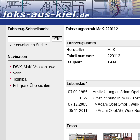
Fahrzeug-Schnellsuche
Fahrzeugportrait MaK 220112
Fahrzeugstamm
zur erweiterten Suche
Hersteller:
MaK
Fabriknummer:
220112
Navigation
Baujahr:
1984
DWK, MaK, Vossloh usw.
Voith
Toshiba
Lebenslauf
Fuhrpark-Übersichten
07.01.1985
Auslieferung an Adam Opel
__.__.19xx
Umzeichnung in "V 08-374
07.12.2005
=> Adam Opel GmbH, Werk 
05.11.2011
=> Adam Opel AG, Werk Rüs
Fotos