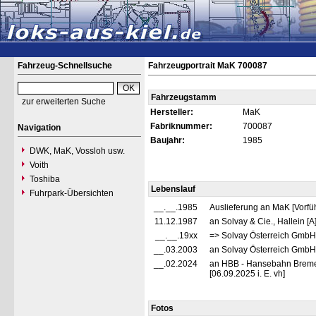
Fahrzeug-Schnellsuche
Fahrzeugportrait MaK 700087
Fahrzeugstamm
zur erweiterten Suche
Hersteller:
MaK
Fabriknummer:
700087
Navigation
Baujahr:
1985
DWK, MaK, Vossloh usw.
Voith
Toshiba
Lebenslauf
Fuhrpark-Übersichten
__.__.1985
Auslieferung an MaK [Vorfüh
11.12.1987
an Solvay & Cie., Hallein [
__.__.19xx
=> Solvay Österreich GmbH,
__.03.2003
an Solvay Österreich GmbH
__.02.2024
an HBB - Hansebahn Brem
[06.09.2025 i. E. vh]
Fotos