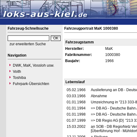
Fahrzeug-Schnellsuche
Fahrzeugportrait MaK 1000380
Fahrzeugstamm
zur erweiterten Suche
Hersteller:
MaK
Fabriknummer:
1000380
Navigation
Baujahr:
1966
DWK, MaK, Vossloh usw.
Voith
Toshiba
Lebenslauf
Fuhrpark-Übersichten
05.02.1966
Auslieferung an DB - Deut
03.03.1966
Abnahme
01.01.1968
Umzeichnung in "213 333-
01.01.1994
=> DB AG - Deutsche Bahn 
01.01.1998
=> DB AG - Deutsche Bahn 
01.07.1999
=> DB Regio AG [D] "213 3
15.03.2002
an SOB - DB RegioNetz Ve
[Überführung Hof - Mühldor