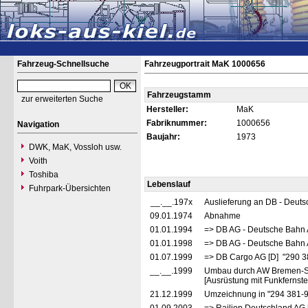
Fahrzeug-Schnellsuche
Fahrzeugportrait MaK 1000656
Fahrzeugstamm
zur erweiterten Suche
Hersteller:
MaK
Fabriknummer:
1000656
Navigation
Baujahr:
1973
DWK, MaK, Vossloh usw.
Voith
Toshiba
Lebenslauf
Fuhrpark-Übersichten
__.__.197x
Auslieferung an DB - Deut
09.01.1974
Abnahme
01.01.1994
=> DB AG - Deutsche Bahn 
01.01.1998
=> DB AG - Deutsche Bahn 
01.07.1999
=> DB Cargo AG [D] "290 3
__.__.1999
Umbau durch AW Bremen-S
[Ausrüstung mit Funkfernst
21.12.1999
Umzeichnung in "294 381-