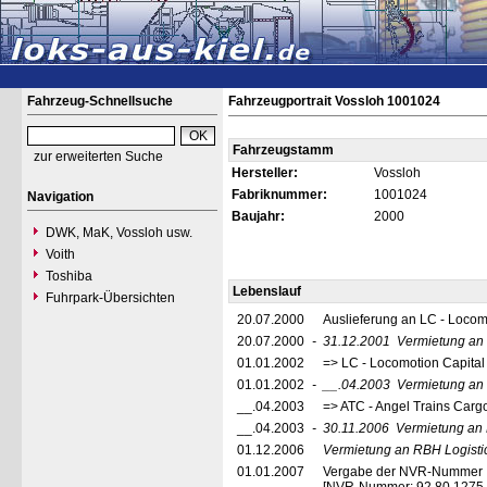
Fahrzeug-Schnellsuche
Fahrzeugportrait Vossloh 1001024
Fahrzeugstamm
zur erweiterten Suche
Hersteller:
Vossloh
Fabriknummer:
1001024
Navigation
Baujahr:
2000
DWK, MaK, Vossloh usw.
Voith
Toshiba
Lebenslauf
Fuhrpark-Übersichten
20.07.2000
Auslieferung an LC - Locom
20.07.2000
-
31.12.2001
Vermietung an
01.01.2002
=> LC - Locomotion Capita
01.01.2002
-
__.04.2003
Vermietung an
__.04.2003
=> ATC - Angel Trains Car
__.04.2003
-
30.11.2006
Vermietung an
01.12.2006
Vermietung an RBH Logist
01.01.2007
Vergabe der NVR-Nummer