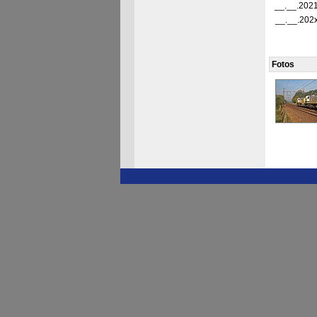
__.__.202
__.__.202
Fotos