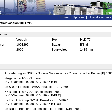
Home
Updates
Über diese Seite
trait Vossloh 1001295
tamm
Vossloh
Typ:
HLD 77
mer:
1001295
Bauart:
B'B'-dh
2005
Spurweite:
1435 mm
5
Auslieferung an SNCB - Societé Nationale des Chemins de Fer Belges [B] "78
7
Vergabe der NVR-Nummer
[NVR-Nummer: 92 88 0077 169-5 B-B]
1
an SNCB Logistics NV/SA, Bruxelles [B] "7869"
5
=> B Logistics NV/SA, Bruxelles [B] "7869"
[NVR-Nummer: 92 88 0077 169-5 B-BLX]
7
=> LINEAS Group NV/SA, Bruxelles [B] "7869"
[NVR-Nummer: 92 88 0077 169-5 B-LNS]
1
an BRLL - Beacon Rail Leasing Ltd., London [GB] "7869"