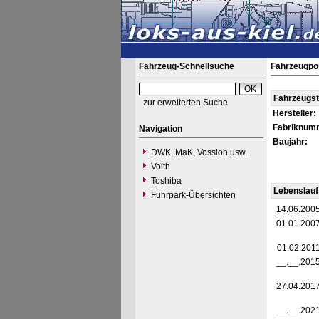
Fahrzeug-Schnellsuche
Fahrzeugpor
Fahrzeugs
zur erweiterten Suche
Hersteller:
Fabriknum
Navigation
Baujahr:
DWK, MaK, Vossloh usw.
Voith
Toshiba
Lebenslauf
Fuhrpark-Übersichten
14.06.200
01.01.200
01.02.201
__.__.201
27.04.201
__.__.202