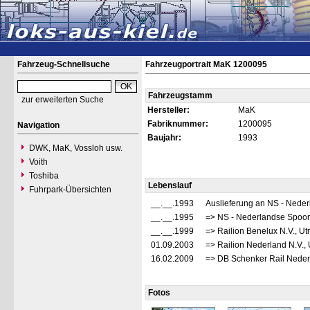
Fahrzeug-Schnellsuche
Fahrzeugportrait MaK 1200095
Fahrzeugstamm
zur erweiterten Suche
Hersteller:
MaK
Fabriknummer:
1200095
Navigation
Baujahr:
1993
DWK, MaK, Vossloh usw.
Voith
Toshiba
Lebenslauf
Fuhrpark-Übersichten
__.__.1993
Auslieferung an NS - Nede
__.__.1995
=> NS - Nederlandse Spoor
__.__.1999
=> Railion Benelux N.V., Ut
01.09.2003
=> Railion Nederland N.V., 
16.02.2009
=> DB Schenker Rail Nederl
Fotos