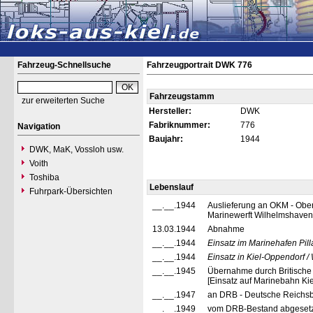
Fahrzeug-Schnellsuche
Fahrzeugportrait DWK 776
Fahrzeugstamm
zur erweiterten Suche
Hersteller:
DWK
Fabriknummer:
776
Navigation
Baujahr:
1944
DWK, MaK, Vossloh usw.
Voith
Toshiba
Lebenslauf
Fuhrpark-Übersichten
__.__.1944
Auslieferung an OKM - Obe
Marinewerft Wilhelmshaven
13.03.1944
Abnahme
__.__.1944
Einsatz im Marinehafen Pilla
__.__.1944
Einsatz in Kiel-Oppendorf /
__.__.1945
Übernahme durch Britisch
[Einsatz auf Marinebahn Ki
__.__.1947
an DRB - Deutsche Reichsb
__.__.1949
vom DRB-Bestand abgeset