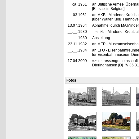
ca. 1951
an Britische Armee [Übern
[Einsatz in Belgien]
__.03.1961
an MKB - Mindener Kreisba
[über Walter Kloß, Hannover
13.07.1964
Abnahme [durch MA Minde
__.__.1980
=> mkb - Mindener Kreisba
__.__.1980
Abstellung
23.11.1982
an MEP - Museumseisenbah
__.__.1984
an EFO - Eisenbahnfreunde 
für Eisenbahnmuseum Dier
17.04.2009
=> Interessengemeinschaf
Dieringhausen [D] "V 36 3
Fotos