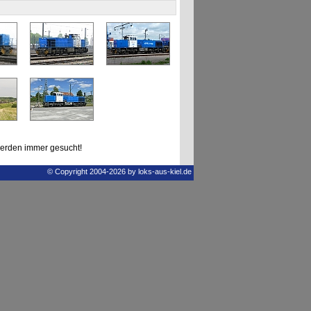
erden immer gesucht!
© Copyright 2004-2026 by loks-aus-kiel.de