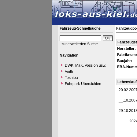
Fahrzeug-Schnellsuche
Fahrzeugpor
Fahrzeugs
zur erweiterten Suche
Hersteller:
Fabriknum
Navigation
Baujahr:
DWK, MaK, Vossloh usw.
EBA-Numm
Voith
Toshiba
Lebenslauf
Fuhrpark-Übersichten
20.02.200
__.10.200
29.10.201
__.__.202