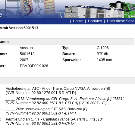
Home
Updates
Über diese Seite
trait Vossloh 5001513
tamm
Vossloh
Typ:
G 1206
mer:
5001513
Bauart:
B'B'-dh
2007
Spurweite:
1435 mm
er:
EBA 03E09K 026
7
Auslieferung an ATC - Angel Trains Cargo NV/SA, Antwerpen [B]
[NVR-Nummer: 92 80 1276 001-5 D-ATLD]
7
-
__.__.2018
Vermietung an CFL Cargo S. A., Esch-sur-Alzette
[L]
"1581"
[NVR-Nummer: 92 82 000 1581-8 L-CFLCA]
[12.10.2007 i. E.]
8
-
__.__.20xx
Vermietung an GTF SAS, Barbizon
[F]
[NVR-Nummer: 92 87 0061 581-0 F-ETMF]
x
Vermietung an CPTF - Captrain France SA, Paris
[F]
"1513"
[NVR-Nummer: 92 87 0061 581-0 F-CPTF]