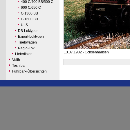
400 C/400 BB/500 C
600 C/650 C
G 1300 BB
G 1600 BB
ULS
DB-Loktypen
Export-Loktypen
Triebwagen
Regio-Lok
13.07.1982 - Ochsenhausen
Lieferlisten
Voith
Toshiba
Fuhrpark-Übersichten