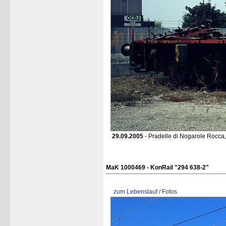
29.09.2005
- Pradelle di Nogarole Rocca,
MaK 1000469 - KonRail "294 638-2"
zum Lebenslauf / Fotos