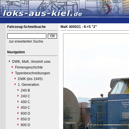
Fahrzeug-Schnellsuche
MaK 400021 - K+S "2"
zur erweiterten Suche
Navigation
DWK, MaK, Vossloh usw.
Firmengeschichte
Typenbeschreibungen
DWK (bis 1945)
1. Generation
240 B
240 C
400 C
450 C
600 D
650 D
800 D