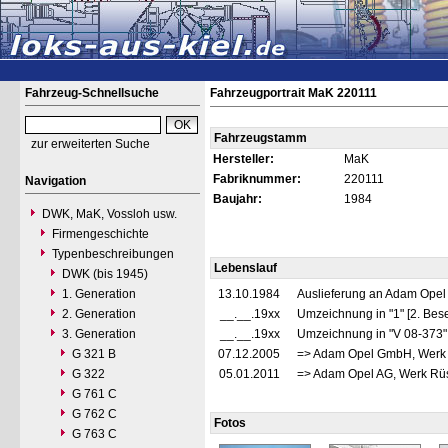
Fahrzeug-Schnellsuche
Fahrzeugportrait MaK 220111
Fahrzeugstamm
zur erweiterten Suche
Hersteller:
MaK
Fabriknummer:
220111
Navigation
Baujahr:
1984
DWK, MaK, Vossloh usw.
Firmengeschichte
Typenbeschreibungen
Lebenslauf
DWK (bis 1945)
1. Generation
13.10.1984
Auslieferung an Adam Opel
2. Generation
__.__.19xx
Umzeichnung in "1" [2. Bes
3. Generation
__.__.19xx
Umzeichnung in "V 08-373
G 321 B
07.12.2005
=> Adam Opel GmbH, Werk 
G 322
05.01.2011
=> Adam Opel AG, Werk Rüs
G 761 C
G 762 C
Fotos
G 763 C