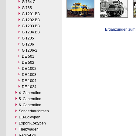
G 764 C
G 765
G 1201 BB
G 1202 BB
G 1203 BB
Ergänzungen zum 
G 1204 BB
G 1205
G 1206
G 1206-2
DE 501
DE 502
DE 1002
DE 1003
DE 1004
DE 1024
4. Generation
5. Generation
6. Generation
Sonderbauformen
DB-Loktypen
Export-Loktypen
Triebwagen
Regio-Lok