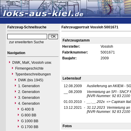
Fahrzeug-Schnellsuche
Fahrzeugportrait Vossloh 5001671
Fahrzeugstamm
zur erweiterten Suche
Hersteller:
Vossloh
Fabriknummer:
5001671
Navigation
Baujahr:
2009
DWK, MaK, Vossloh usw.
Firmengeschichte
Typenbeschreibungen
Lebenslauf
DWK (bis 1945)
1. Generation
12.08.2009
Auslieferung an AKIEM - SG
2. Generation
__.08.2009
Vermietung an SFI - SNCF Fre
[NVR-Nummer: 92 83 2100 1
3. Generation
01.03.2010
-
__.__.202x
=> Captrain Itali
4. Generation
13.12.2021
-
31.12.2023
Vermietung an D
G 400 B
[NVR-Nummer: 92 83 2100 
G 800 BB
G 1000 BB
Fotos
G 1700 BB