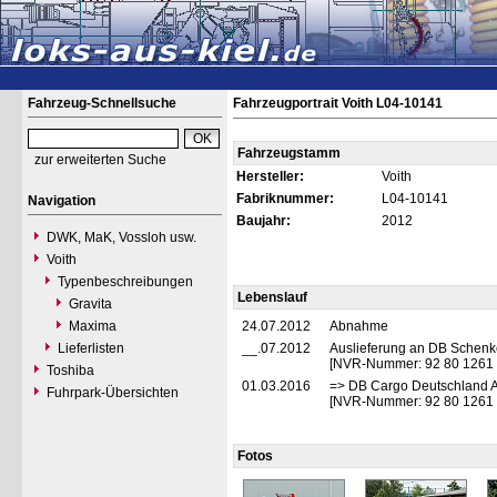
Fahrzeug-Schnellsuche
Fahrzeugportrait Voith L04-10141
Fahrzeugstamm
zur erweiterten Suche
Hersteller:
Voith
Fabriknummer:
L04-10141
Navigation
Baujahr:
2012
DWK, MaK, Vossloh usw.
Voith
Typenbeschreibungen
Lebenslauf
Gravita
Maxima
24.07.2012
Abnahme
Lieferlisten
__.07.2012
Auslieferung an DB Schenke
[NVR-Nummer: 92 80 1261
Toshiba
01.03.2016
=> DB Cargo Deutschland A
Fuhrpark-Übersichten
[NVR-Nummer: 92 80 1261
Fotos